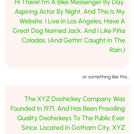
Hi There! I'm A Bike Messenger By Day,
Aspiring Actor By Night, And This Is My
Website. I Live In Los Angeles, Have A
Great Dog Named Jack, And I Like Piña
Coladas. (And Gettin' Caught In The
Rain.)
…or something like this:
The XYZ Doohickey Company Was
Founded In 1971, And Has Been Providing
Quality Doohickeys To The Public Ever
Since. Located In Gotham City, XYZ