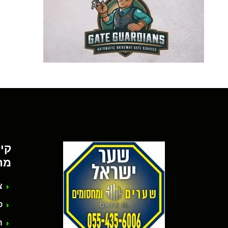
קי
מה
צ
פת
ה