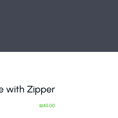
e with Zipper
₪
45.00