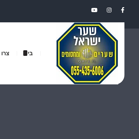
בית
צרו 