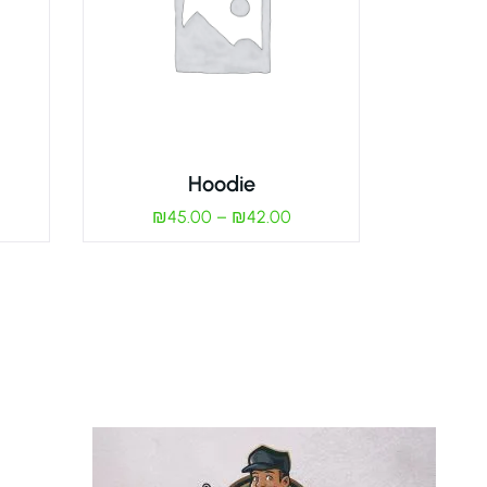
Hoodie
₪
45.00
–
₪
42.00