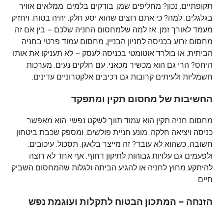
תקופתיים, נכון? מחליפים שמן, בודקים בלמים, ממלאים אוויר
בגלגלים. למה? כי אתם רוצים שהוא יסע חלק, יהיה בטוח, ויחזיק
מעמד לאורך זמן. אז למה שלמחסום החניה שלכם – בין אם זה
מחסום זרוע בכניסה לחניון הבניין, מחסום עמוד פרטי בחניה
הביתית, או בולרד אוטומטי בכניסה לעסק – לא תעניקו את אותו
היחס? הרי גם הוא מכשיר מכאני, עם חלקים נעים, מערכות
חשמליות ולעיתים קרובות גם רכיבים אלקטרוניים עדינים.
החשיבות של מחסום תקין ומתפקד
מחסום חניה תקין הוא עמוד תווך לשקט נפשי. הוא מאפשר
כניסה ויציאה חלקה, מונע חניית פולשים, ומספק שכבת ביטחון
חשובה. כשהוא לא עובד? זה מייצר בלאגן, תסכול, עיכובים,
ולפעמים גם עלויות גבוהות לתיקון דחוף. אף אחד לא רוצה
להיתקע מחוץ לחניה או להגיע הביתה ולגלות שהמחסום השביק
חיים.
הזנחה – המתכון הבטוח לתקלות ועוגמת נפש