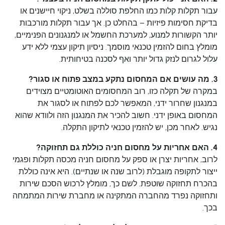
עבור תקלות קלות כמו החלפת סוללה בשלט, ניקוי חיישנים או
בדיקת חסימות פיזיות – בהחלט כן. אך עבור תקלות מורכבות
יותר הקשורות למנוע, למערכת החשמל או למנגנונים הפנימיים,
מומלץ בחום להזמין טכנאי מוסמך. ניסיון תיקון עצמי ללא ידע
עלול לגרום לנזק גדול יותר ואף לסכנה בטיחותית.
3. מה עושים אם המחסום נתקע במצב פתוח או סגור?
במקרה של תקלה כזו, רוב המחסומים האוטומטיים מצוידים
במנגנון שחרור ידני, המאפשר לכם לפתוח או לסגור את
המחסום באופן ידני. חשוב להכיר את המנגנון הזה ולוודא שהוא
נגיש. לאחר מכן, יש להזמין טכנאי לתיקון התקלה.
4. האם אחריות על מחסום חניה כוללת גם תחזוקה?
לרוב, אחריות יצרן או ספק על מחסום חניה מכסה תקלות ופגמי
ייצור לתקופה מוגבלת (לרוב שנה או שנתיים). היא אינה כוללת
בהכרח תחזוקה שוטפת. לשם כך, מומלץ לרכוש הסכם שירות
ותחזוקה נפרד מהחברה המתקינה או מחברת שירות המתמחה
בכך.