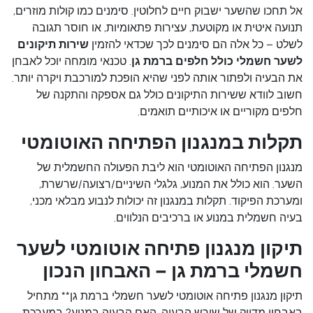
אל תחכו שהשער ישבוק חיים לחלוטין. סימנים כמו קולות מוזרים,
תנועה איטית או מקוטעת, עצירות פתאומיות, או חוסר תגובה
לשלט – כל אלה הם סימנים לכך שכדאי להזמין
שירות תיקונים
לשער חשמלי כולל חלפים ברמת גן
. טכנאי מומחה יוכל לאבחן
את הבעיה ולפתור אותה לפני שהיא הופכת למורכבת ויקרה יותר.
חשוב לוודא ששירות התיקונים כולל גם אספקה והתקנה של
חלפים מקוריים או איכותיים תואמים.
תקלות במנגנון הפתיחה האוטומטי
מנגנון הפתיחה האוטומטי הוא ליבת הפעולה החשמלית של
השער. הוא כולל את המנוע, גלגלי השיניים/רצועה/שרשרת,
ומערכת הפיקוד. תקלות במנגנון זה יכולות לנבוע מבלאי מכני,
בעיה חשמלית במנוע או ברכיבים הנלווים.
תיקון מנגנון פתיחה אוטומטי לשער
חשמלי ברמת גן – האבחון הנכון
תיקון מנגנון פתיחה אוטומטי לשער חשמלי ברמת גן** מתחיל
באבחון מדויק של שורש הבעיה. האם הבעיה במנוע? במערכת