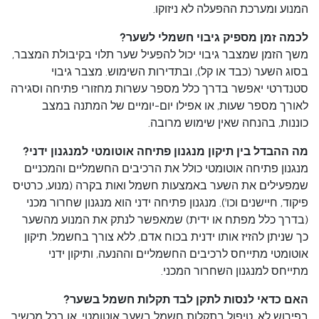
המנוע ומערכת ההפעלה לא ניזוקו.
לכמה זמן מספיק גיבוי חשמלי לשער?
משך הזמן שמצבר גיבוי יכול להפעיל שער תלוי בקיבולת המצבר,
בסוג השער (כבד או קל), ובתדירות השימוש. מצבר גיבוי
סטנדרטי יאפשר בדרך כלל מספר עשרות מחזורי פתיחה וסגירה
לאורך מספר שעות, או אפילו יום-יומיים של המתנה במצב
כוננות, בהנחה שאין שימוש מרובה.
מה ההבדל בין תיקון מנגנון פתיחה אוטומטי למנגנון ידני?
מנגנון פתיחה אוטומטי כולל את הרכיבים החשמליים והמכניים
שמפעילים את השער באמצעות חשמל ואות בקרה (מנוע, כרטיס
פיקוד, חיישנים וכו'). מנגנון פתיחה ידני הוא מנגנון שחרור מכני
(בדרך כלל מפתח או ידית) שמאפשר לנתק את המנוע מהשער
כך שניתן להזיז אותו ידנית בכוח אדם, ללא צורך בחשמל. תיקון
אוטומטי מתייחס לרכיבים החשמליים וההנעה, ותיקון ידני
מתייחס למנגנון השחרור המכני.
האם כדאי לנסות לתקן לבד תקלות חשמל בשער?
בפירוש לא. טיפול בתקלות חשמל בשער אוטומטי, או בכל מכשיר