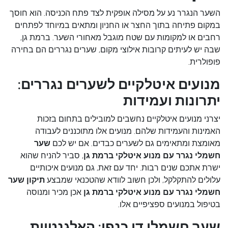
השער הנגרר נע על מסילה אופקית לצד פתח הכניסה. הוא חוסך
במקום פתיחה בתוך החצר או החניון ומתאים במיוחד לפתחים
רחבים או למקומות עם שטח מוגבל מאחורי השער. ברמת גן,
שבה יש לעיתים קרובות אילוצי מקום, שערים נגררים הם בחירה
פופולרית.
מנועים איטלקיים לשערים נגררים:
יתרונות ועמידות
יצרני מנועים איטלקיים נחשבים למובילים בתחום בזכות
האמינות והעמידות שלהם. מנועים אלו מתוכננים לעבודה
מאומצת ומתאימים גם לשערים כבדים. אם יש לכם
שער
חשמלי נגרר עם מנוע איטלקי ברמת גן
, סביר להניח שהוא
ישרת אתכם שנים רבות. יחד עם זאת, גם מנועים איכותיים
עלולים להתקלקל, ולכן חשוב לוודא שהטכנאי שמבצע
תיקון שער
חשמלי נגרר עם מנוע איטלקי ברמת גן
אכן מכיר ומנוסה
בטיפול במנועים ספציפיים אלו.
שער חשמלי דו כנפי: האלגנטיות