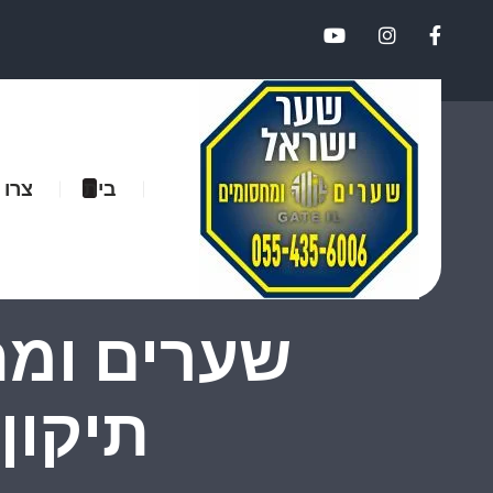
בית
צרו 
שערים ומח
תיקון