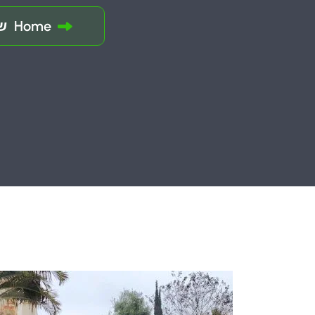
Home
שע