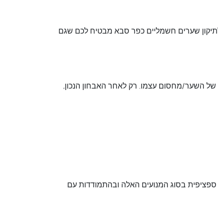
נתקע בשבת בערב? מחסום החניה קרס באמצע הלילה? יש תקלות שפשוט לא יכולות לחכות. שירות חירום 24/7 לתיקון שערים חשמליים כפר סבא מבטיח לכם שגם
ה של השער/מחסום עצמו. רק לאחר האבחון הנכון,
ת ספציפית בסוג המנועים האלה ובהתמודדות עם