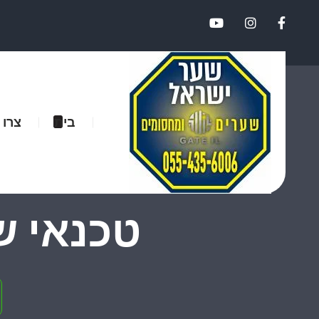
בית
צרו 
טכנאי ש