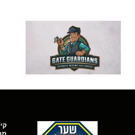
קי
מה