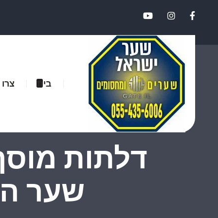
בית
צרו 
דלתות מוסך:
שער הר